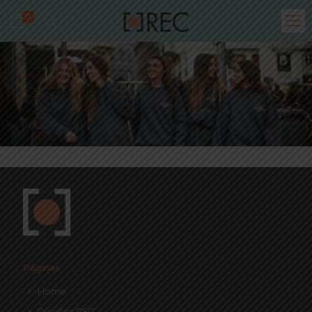
0
Páginas
Home
Diseños REC