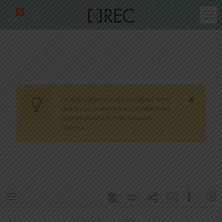
0
Te aconsejamos abrir el diseñador
*(PARA PEDIDOS DE GRUPO)
Los precios del
desde un ordenador o tablet para
diseñador son orientativos. Te confirmaremos
usar el diseñador de manera
el precio al recibir el formulario con los detalles.
óptima.