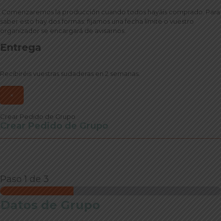
Comenzaremos la producción cuando todos hayáis comprado. Para
saber esto hay dos formas: fijamos una fecha límite o vuestro
organizador se encargará de avisarnos.
Entrega
Recibiréis vuestras sudaderas en 2 semanas.
×
Crear Pedido de Grupo
Crear Pedido de Grupo
Paso
1
de 3
Datos de Grupo