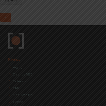
Siguiente
×
Páginas
Home
Diseños REC
Colegios
CMU
Más Detalles
Tienda