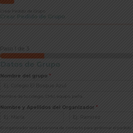
Crear Pedido de Grupo
Crear Pedido de Grupo
Paso
1
de 3
Datos de Grupo
Nombre del grupo
*
Nombre de tu colegio, CMU, equipo, peña...
Nombre y Apellidos del Organizador
*
N
A
El organizador será la persona de contacto para gestionar el pedido.
o
p