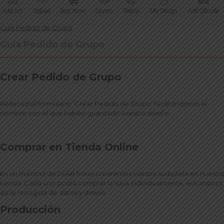
Guía Pedido de Grupo
Guía Pedido de Grupo
Crear Pedido de Grupo
Rellenad el formulario ‘Crear Pedido de Grupo’ facilitándonos el
nombre con el que habéis guardado vuestro diseño.
Comprar en Tienda Online
En un máximo de 24/48 horas crearemos vuestra sudadera en nuestra
tienda. Cada uno podrá comprar la suya individualmente, evitandoos
así la recogida de datos y dinero.
Producción