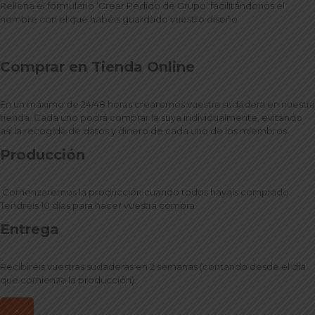
Rellena el formulario ‘Crear Pedido de Grupo’ facilitándonos el
nombre con el que habéis guardado vuestro diseño.
Comprar en Tienda Online
En un máximo de 24/48 horas crearemos vuestra sudadera en nuestra
tienda. Cada uno podrá comprar la suya individualmente, evitando
así la recogida de datos y dinero de cada uno de los miembros.
Producción
Comenzaremos la producción cuando todos hayáis comprado.
Tendréis 10 días para hacer vuestra compra.
Entrega
Recibiréis vuestras sudaderas en 2 semanas (contando desde el día
que comienza la producción).
×