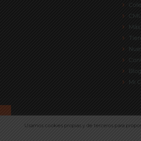
Cole
CM
Más
Tie
Nues
Con
Blo
Mi 
Usamos cookies propias y de terceros para propor