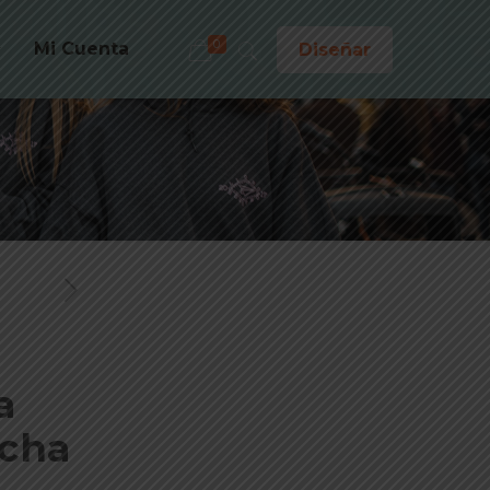
0
Mi Cuenta
Diseñar
a
ucha