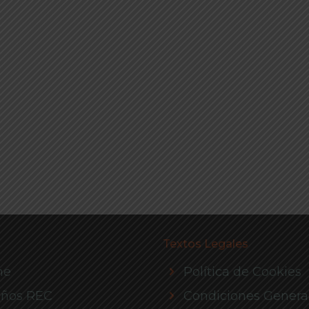
Textos Legales
me
Política de Cookies
eños REC
Condiciones Genera