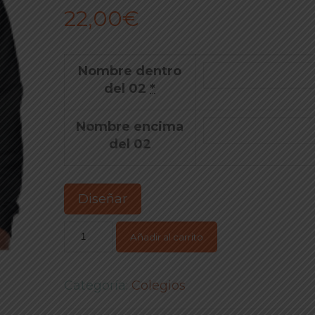
22,00
€
Nombre dentro
del 02
*
Nombre encima
del 02
Diseñar
Añadir al carrito
Categoría:
Colegios