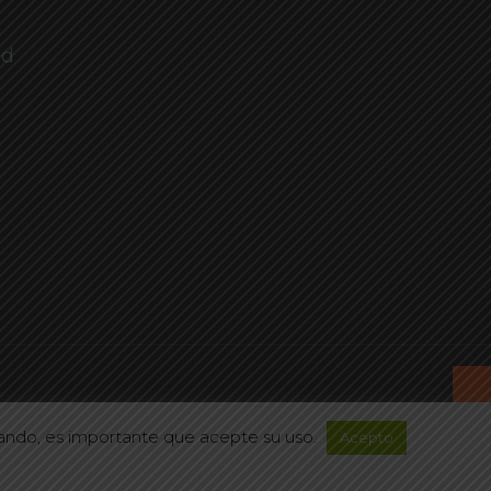
ad
gando, es importante que acepte su uso.
Acepto