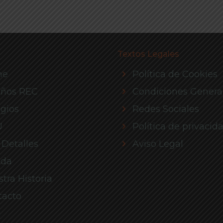
Textos Legales
me
Política de Cookies
eños REC
Condiciones Genera
gios
Redes Sociales
U
Política de privacid
 Detalles
Aviso Legal
nda
tra Historia
tacto
g