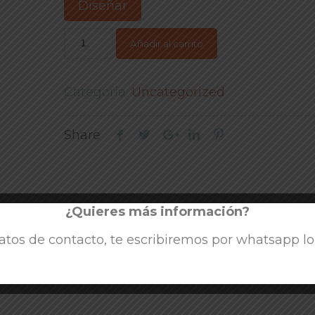
Diseñar
Añadir al carrito
Categoría:
Uncategorized
Share
¿Quieres más información?
atos de contacto, te escribiremos por whatsapp lo 