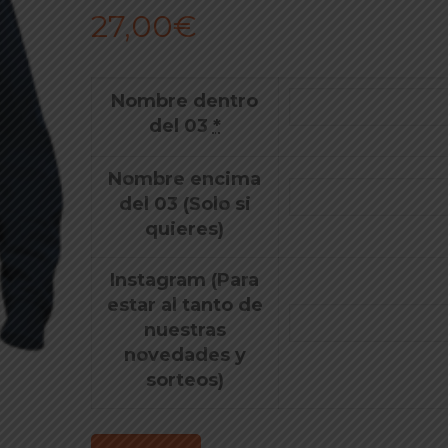
27,00
€
Nombre dentro
del 03
*
Nombre encima
del 03 (Solo si
quieres)
Instagram (Para
estar al tanto de
nuestras
novedades y
sorteos)