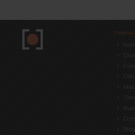
Páginas
Ho
Dis
Cole
CM
Más
Tie
Nues
Con
Blo