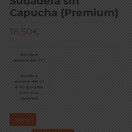
Sudadera sin
Capucha (Premium)
16,50
€
Nombre
dentro del 01
*
Nombre
encima del 01
ó 00 (Escribir
solo si lo
quieres)
Diseñar