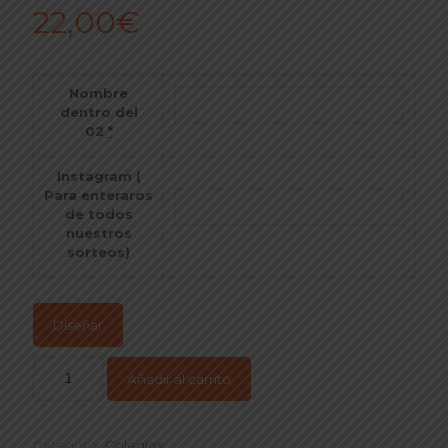
22,00
€
Nombre
dentro del
02
*
Instagram (
Para enteraros
de todos
nuestros
sorteos)
Diseñar
Añadir al carrito
Categoría:
Colegios