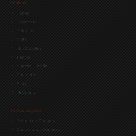
Páginas
Home
Diseños REC
Colegios
CMU
Más Detalles
Tienda
Nuestra Historia
Contacto
Blog
Mi Cuenta
Textos Legales
Política de Cookies
Condiciones Generales