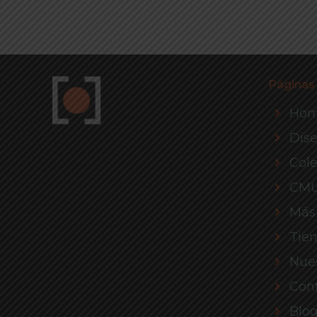
Páginas
Ho
Dis
Cole
CM
Más
Tie
Nues
Con
Blo