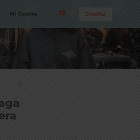
0
Mi Cuenta
Diseñar
raga
era