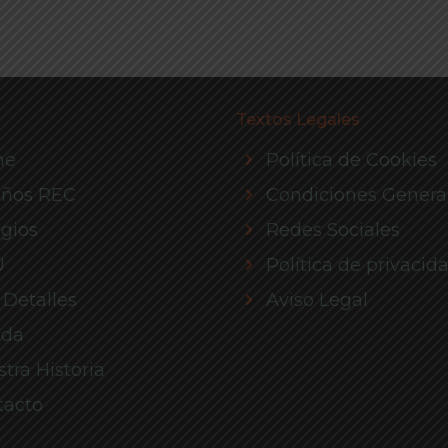
Textos Legales
me
Política de Cookies
eños REC
Condiciones Genera
gios
Redes Sociales
U
Política de privacid
 Detalles
Aviso Legal
nda
tra Historia
tacto
g